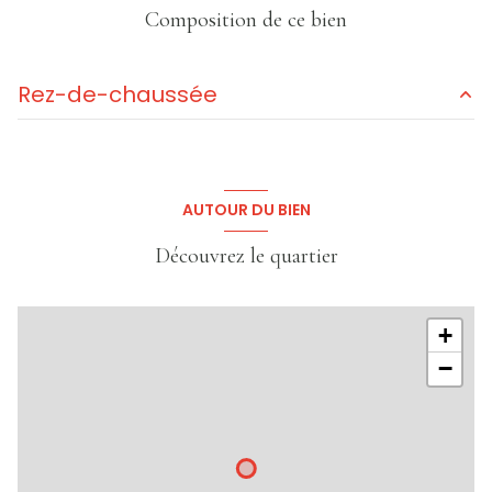
Composition de ce bien
Rez-de-chaussée
bureau
25 m²
vestiaire/wc
7.9 m²
AUTOUR DU BIEN
Découvrez le quartier
+
−