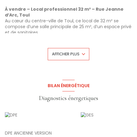
À vendre – Local professionnel 32 m² – Rue Jeanne
d’Arc, Toul
Au cœur du centre-ville de Toul, ce local de 32 m² se
compose d’une salle principale de 25 m², d’un espace privé
et de sanitaires.
L’ensemble est en très bon état et convient parfaitement
pour une activité libérale ou tertiaire.
Actuellement Loué 438.22€ Hors Charges avec bail en
AFFICHER PLUS
cours.
Prix de vente : 60 000 €
(honoraires à la charge du
vendeur)
Les informations sur les risques auxquels ce bien est
exposé sont disponibles sur le site Géorisques:
www.georisques.gouv.fr
BILAN ÉNERGÉTIQUE
Diagnostics énergetiques
DPE ANCIENNE VERSION