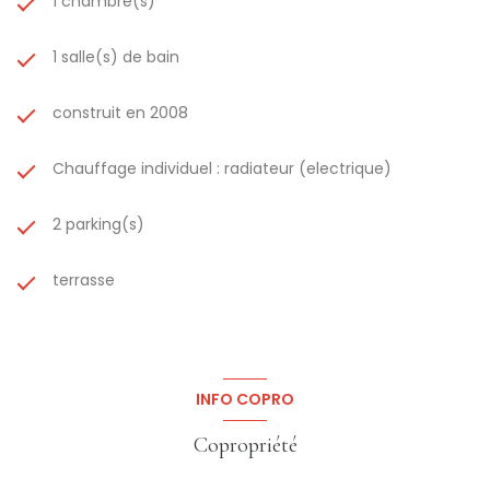
1 chambre(s)
(Honoraires à la charge du vendeur)
Les informations sur les risques auxquels ce bien est
1 salle(s) de bain
exposé sont disponibles sur le site :
www.georisques.gouv.fr
construit en 2008
Chauffage individuel : radiateur (electrique)
2 parking(s)
terrasse
INFO COPRO
Copropriété