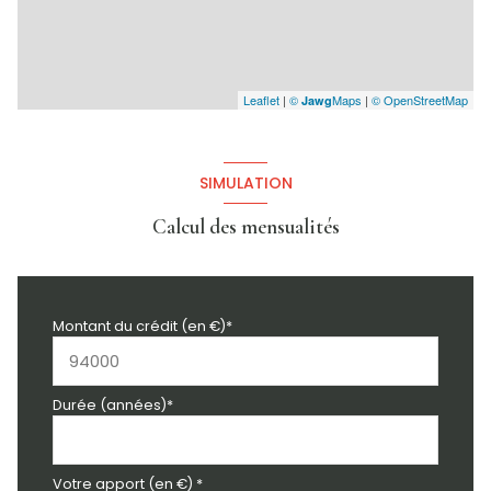
Leaflet
|
©
Maps
|
© OpenStreetMap
Jawg
SIMULATION
Calcul des mensualités
Montant du crédit (en €)*
Durée (années)*
Votre apport (en €) *