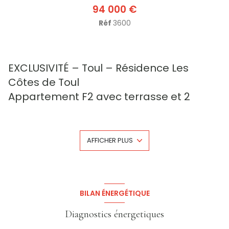
94 000 €
Réf
3600
EXCLUSIVITÉ – Toul – Résidence Les
Côtes de Toul
Appartement F2 avec terrasse et 2
parkings – Vendu loué
Situé dans le quartier recherché de
Gama
, au sein de la
résidence récente et bien entretenue
Les Côtes de Toul
,
AFFICHER PLUS
découvrez cet appartement de type F2 situé en rez-de-
chaussée, idéal pour un investissement locatif sécurisé.
D'une surface habitable de
42.17 m²
, le logement se
compose de :
Une entrée,
Un séjour lumineux,
BILAN ÉNERGÉTIQUE
Une cuisine ouverte,
Une chambre,
Diagnostics énergetiques
Une salle de bains,