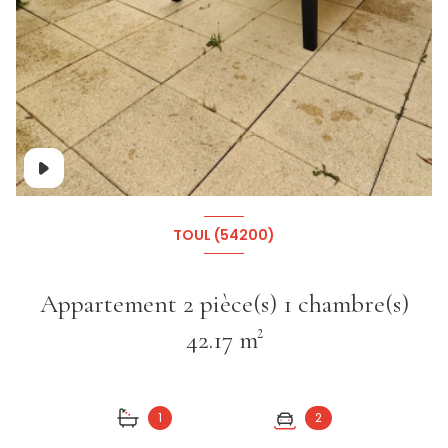
+5
TOUL (54200)
Appartement 2 pièce(s) 1 chambre(s)
42.17 m²
1
2