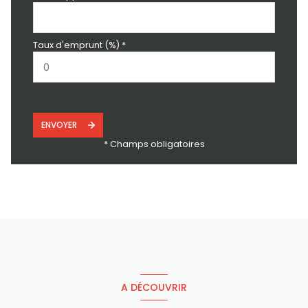
Taux d'emprunt (%) *
ENVOYER
* Champs obligatoires
A DÉCOUVRIR