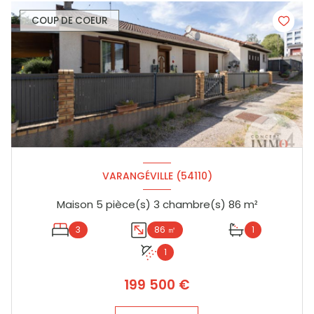
COUP DE COEUR
VARANGÉVILLE (54110)
Maison 5 pièce(s) 3 chambre(s) 86 m²
3
86 ㎡
1
1
199 500 €