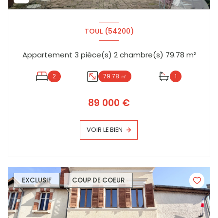
TOUL (54200)
Appartement 3 pièce(s) 2 chambre(s) 79.78 m²
2
79.78 ㎡
1
89 000 €
VOIR LE BIEN
EXCLUSIF
COUP DE COEUR