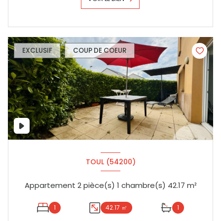
EXCLUSIF
COUP DE COEUR
TOUL (54200)
Appartement 2 pièce(s) 1 chambre(s) 42.17 m²
1
42.17 ㎡
1