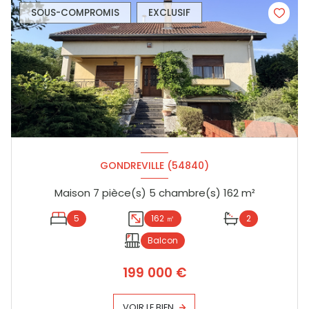
SOUS-COMPROMIS
EXCLUSIF
GONDREVILLE (54840)
Maison 7 pièce(s) 5 chambre(s) 162 m²
5
162 ㎡
2
Balcon
199 000 €
VOIR LE BIEN