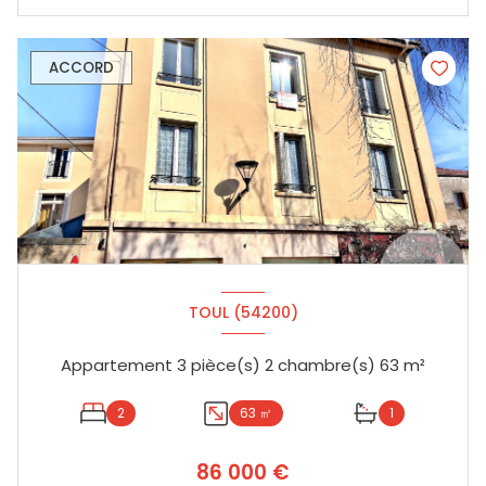
ACCORD
TOUL (54200)
Appartement 3 pièce(s) 2 chambre(s) 63 m²
2
63 ㎡
1
86 000 €