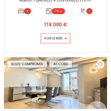
Maison 7 pièce(s) 4 chambre(s) 173 m²
4
173 ㎡
1
174 000 €
VOIR LE BIEN
SOUS-COMPROMIS
ACCORD