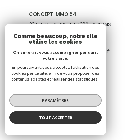
CONCEPT IMMO 54
33 RUE ST GEORGES 54380 SAIZERAIS
1 RUE MICHATEL 54200 TOUL
Comme beaucoup, notre site
03 83 43 01 28
utilise les cookies
regis.chretien@concept-immo54.fr
On aimerait vous accompagner pendant
votre visite.
En poursuivant, vous acceptez l'utilisation des
cookies par ce site, afin de vous proposer des
NOS RÉSEAUX
contenus adaptés et réaliser des statistiques !
Nous suivre
PARAMÉTRER
TOUT ACCEPTER