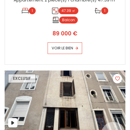
1
47.39 ㎡
1
Balcon
89 000 €
VOIR LE BIEN
EXCLUSIF