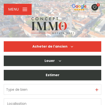
0
MENU
Acheter
de l'ancien
Louer
De l'ancien
De l'immo pro
Estimer
à l'année
De l'immo pro
Type de bien