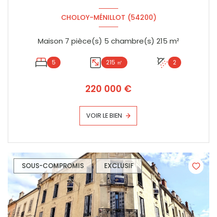
CHOLOY-MÉNILLOT (54200)
Maison 7 pièce(s) 5 chambre(s) 215 m²
5
215 ㎡
2
220 000 €
VOIR LE BIEN
SOUS-COMPROMIS
EXCLUSIF